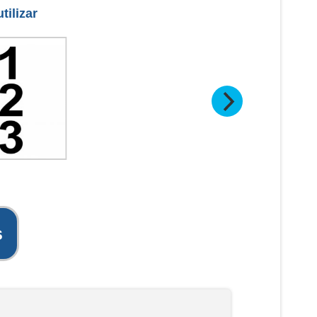
tilizar
s