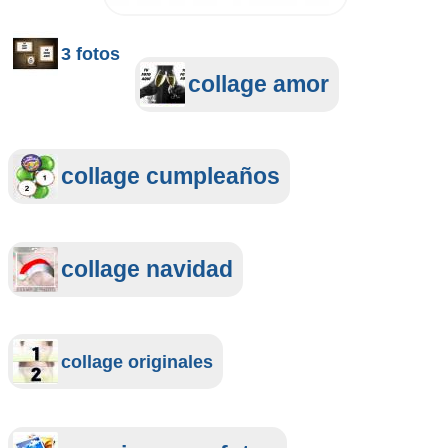
3 fotos
collage amor
collage cumpleaños
collage navidad
collage originales