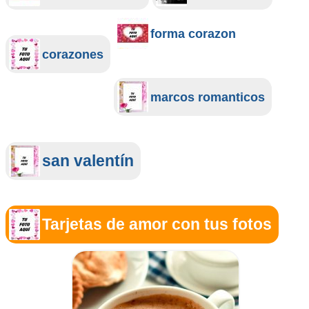
forma corazon
corazones
marcos romanticos
san valentín
Tarjetas de amor con tus fotos