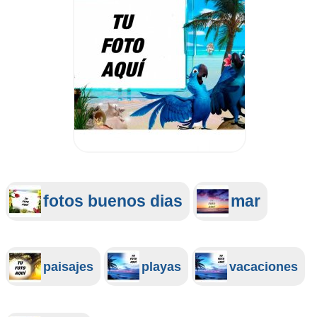
fotos buenos dias
mar
paisajes
playas
vacaciones