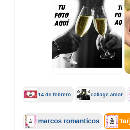
14 de febrero
collage amor
marcos romanticos
Tar