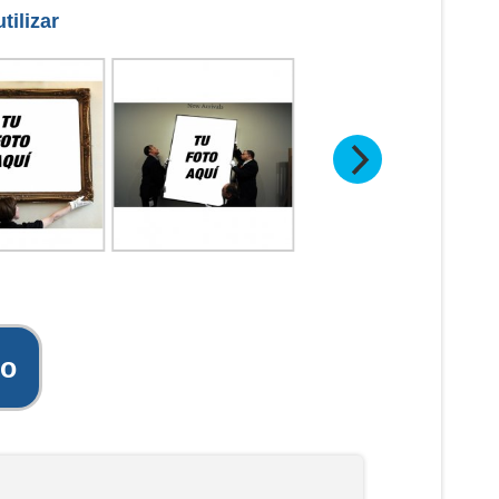
tilizar
to