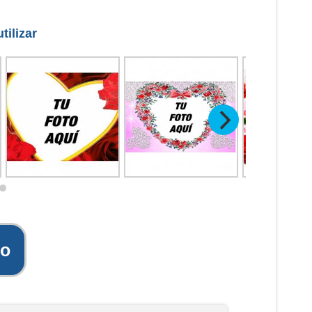
tilizar
to